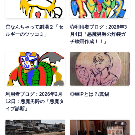
◎なんちゃって劇場２「セ
◎利用者ブログ：2026年3
ルギーのツッコミ」
月4日「悪魔男爵の炸裂ガ
チ絵画作成！！」
利用者ブログ：2026年2月
◎WIPとは？/真鍋
12日：悪魔男爵の「悪魔タ
イプ診断」