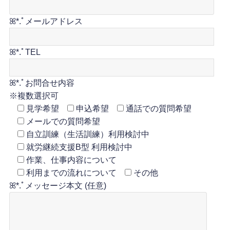
ꕤ*.ﾟメールアドレス
ꕤ*.ﾟTEL
ꕤ*.ﾟお問合せ内容
※複数選択可
見学希望
申込希望
通話での質問希望
メールでの質問希望
自立訓練（生活訓練）利用検討中
就労継続支援B型 利用検討中
作業、仕事内容について
利用までの流れについて
その他
ꕤ*.ﾟメッセージ本文 (任意)