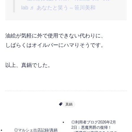
lab
♬ あなたと笑う – 笹川美和
油絵が気軽に外で使用できない代わりに、
しばらくはオイルバーにハマりそうです。
以上、真鍋でした。
♪てふlab利用者の作品紹介♪
真鍋
◎利用者ブログ2026年2月
2日：悪魔男爵の復帰！
◎マルシェ出店記録/真鍋