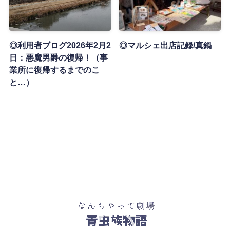
◎利用者ブログ2026年2月2
◎マルシェ出店記録/真鍋
日：悪魔男爵の復帰！（事
業所に復帰するまでのこ
と…）
青虫族物語
動
画
プ
レ
ー