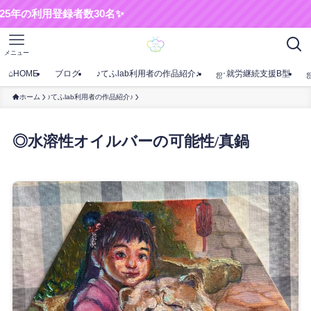
録者数30名✨
メニュー
⌂HOME
ブログ
♪てふlab利用者の作品紹介♪
ஐ･就労継続支援B型
ホーム
♪てふlab利用者の作品紹介♪
◎水溶性オイルバーの可能性/真鍋