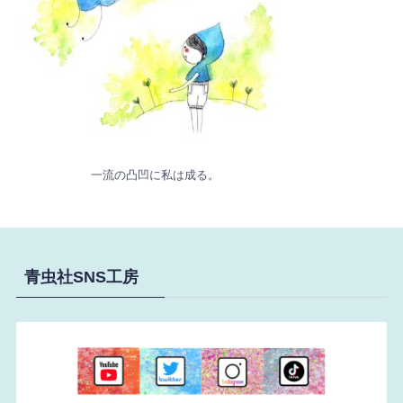
一流の凸凹に私は成る。
青虫社SNS工房