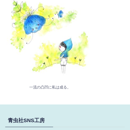
一流の凸凹に私は成る。
青虫社SNS工房