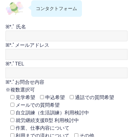
コンタクトフォーム
ꕤ*.ﾟ 氏名
ꕤ*.ﾟメールアドレス
ꕤ*.ﾟTEL
ꕤ*.ﾟお問合せ内容
※複数選択可
見学希望
申込希望
通話での質問希望
メールでの質問希望
自立訓練（生活訓練）利用検討中
就労継続支援B型 利用検討中
作業、仕事内容について
利用までの流れについて
その他