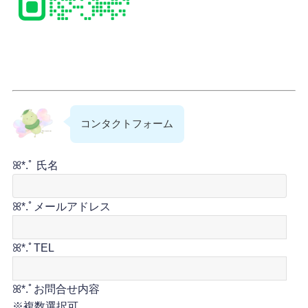
コンタクトフォーム
ꕤ*.ﾟ 氏名
ꕤ*.ﾟメールアドレス
ꕤ*.ﾟTEL
ꕤ*.ﾟお問合せ内容
※複数選択可