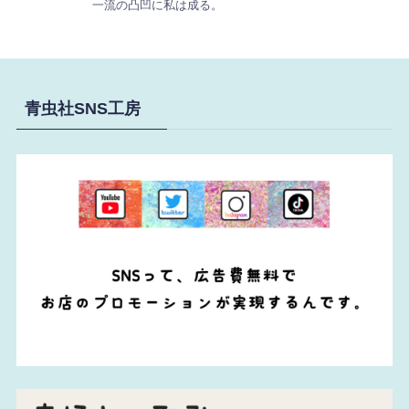
一流の凸凹に私は成る。
青虫社SNS工房