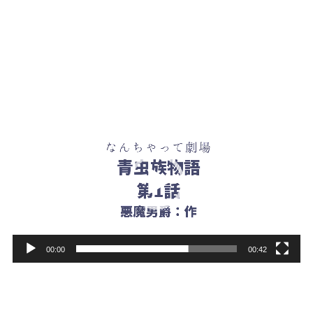
青虫族物語
動
画
プ
レ
ー
ヤ
ー
00:00
00:42