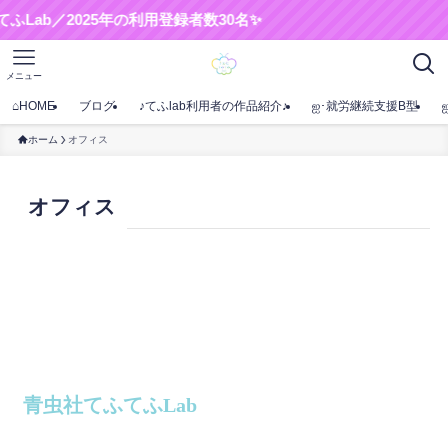
／2025年の利用登録者数30名✨
メニュー
⌂HOME
ブログ
♪てふlab利用者の作品紹介♪
ஐ･就労継続支援B型
ホーム
オフィス
オフィス
青虫社てふてふLab